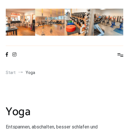
Zum
Inhalt
springen
Fitness-Studio Well-Come
Start
Yoga
Yoga
Entspannen, abschalten, besser schlafen und