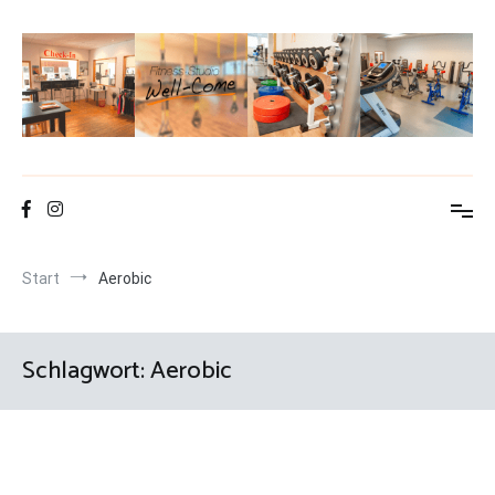
Zum
Inhalt
springen
Fitness-Studio Well-Come
Start
Aerobic
Schlagwort:
Aerobic